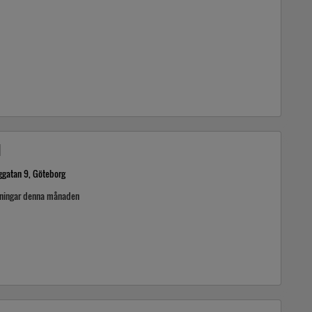
l
ggatan 9, Göteborg
kningar denna månaden