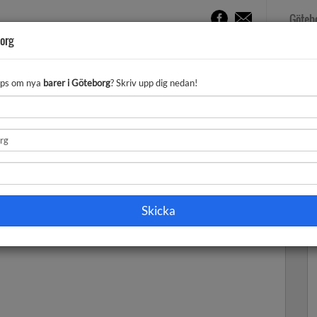
Göteb
org
LENDER
NATTKLUBBAR
QUIZ
VIMMEL
 tips om nya
barer i Göteborg
? Skriv upp dig nedan!
sidan kan därför vara avvikande.
a användbar information om barer i Göteborg . Exempelvis
 barer.