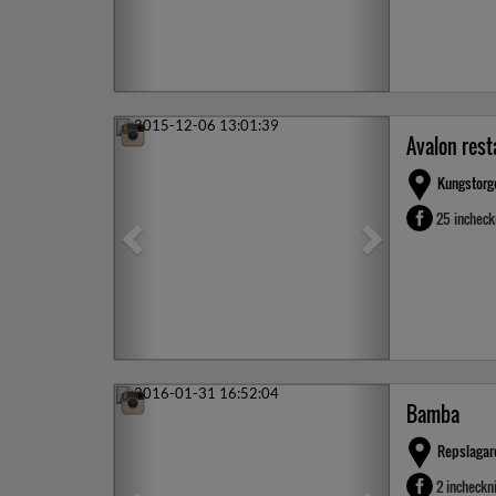
Previous
Next
Avalon res
Kungstorg
25 inchec
Previous
Next
Bamba
Repslagar
2 incheckn