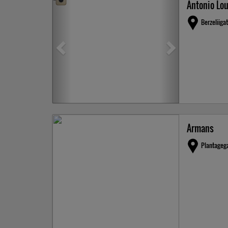
Antonio Lo
Berzeliiga
Armans
Plantageg