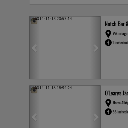
Previous
Next
Notch Bar 
Viktoriaga
1 incheckn
Previous
Next
O'Learys Jä
Norra Allé
56 inchec