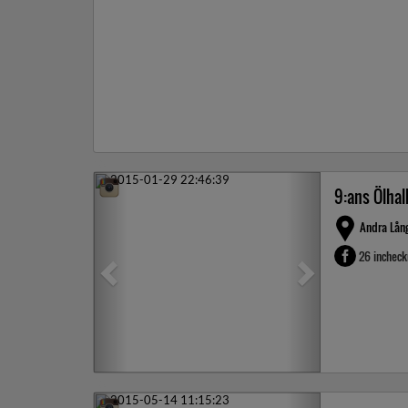
Previous
Next
9:ans Ölhal
Andra Lån
26 inchec
Previous
Next