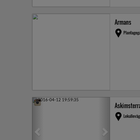
Armans
Plantageg
Previous
Next
Askimsterr
Lekullevä