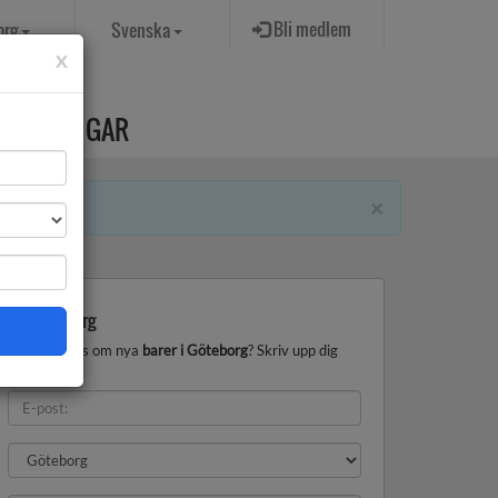
Bli medlem
org
Svenska
x
PROVNINGAR
×
Bar Göteborg
Vill du få tips om nya
barer i Göteborg
? Skriv upp dig
nedan!