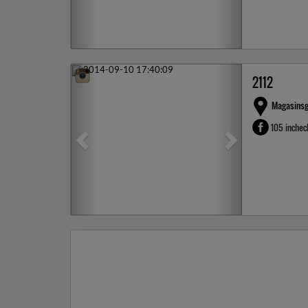
Previous
Next
2112
Magasinsg
105 inche