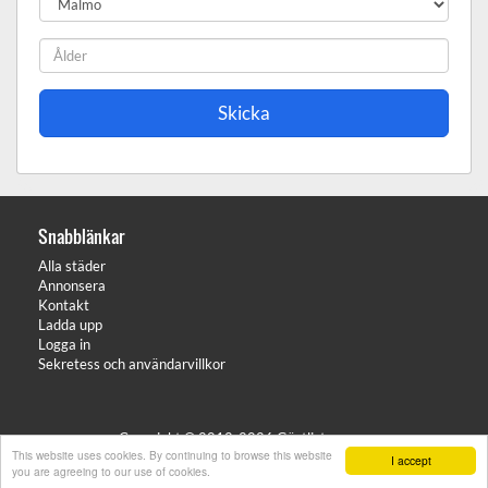
Snabblänkar
Alla städer
Annonsera
Kontakt
Ladda upp
Logga in
Sekretess och användarvillkor
Copyright © 2012-2026 Gästlistan.com
This website uses cookies. By continuing to browse this website
I accept
you are agreeing to our use of cookies.