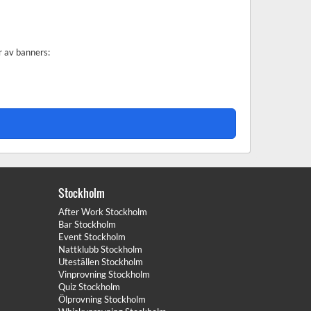
r av banners:
Stockholm
After Work Stockholm
Bar Stockholm
Event Stockholm
Nattklubb Stockholm
Uteställen Stockholm
Vinprovning Stockholm
Quiz Stockholm
Ölprovning Stockholm