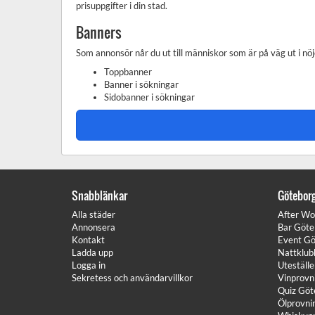
prisuppgifter i din stad.
Banners
Som annonsör når du ut till människor som är på väg ut i nöj
Toppbanner
Banner i sökningar
Sidobanner i sökningar
Snabblänkar
Götebor
Alla städer
After Wo
Annonsera
Bar Göte
Kontakt
Event Gö
Ladda upp
Nattklub
Logga in
Uteställ
Sekretess och användarvillkor
Vinprovn
Quiz Göt
Ölprovni