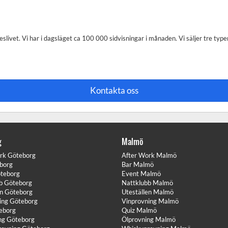
eslivet. Vi har i dagsläget ca 100 000 sidvisningar i månaden. Vi säljer tre type
Kontakta oss
g
Malmö
rk Göteborg
After Work Malmö
borg
Bar Malmö
teborg
Event Malmö
b Göteborg
Nattklubb Malmö
en Göteborg
Uteställen Malmö
ing Göteborg
Vinprovning Malmö
eborg
Quiz Malmö
ng Göteborg
Ölprovning Malmö