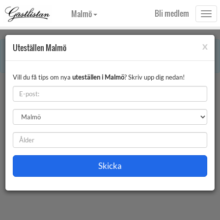
Bli medlem
Malmö
Togg
navi
x
Uteställen Malmö
×
Error:
Denna månaden innehåller röda dagar. Vissa uppgifter på sidan kan
därför vara avvikande.
Vill du få tips om nya
uteställen i Malmö
? Skriv upp dig nedan!
Uteställen Malmö
Filter