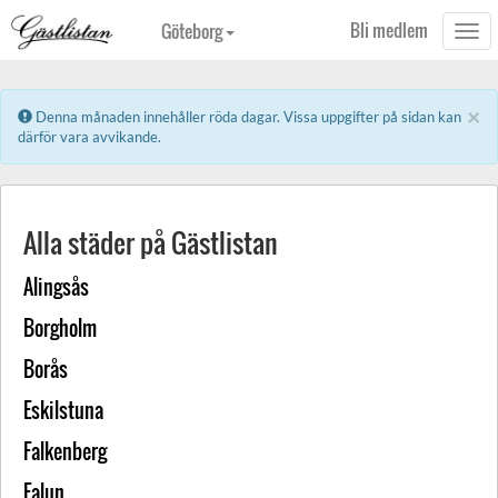
Bli medlem
Göteborg
Togg
navi
×
Error:
Denna månaden innehåller röda dagar. Vissa uppgifter på sidan kan
därför vara avvikande.
Alla städer på Gästlistan
Alingsås
Borgholm
Borås
Eskilstuna
Falkenberg
Falun