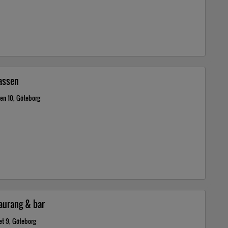
assen
gen 10, Göteborg
taurang & bar
et 9, Göteborg