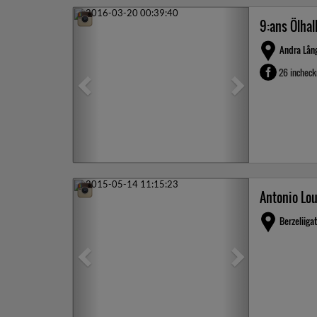
Previous
Next
9:ans Ölhal
Andra Lån
26 inchec
Previous
Next
Antonio Lo
Berzeliiga