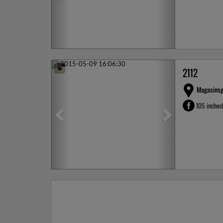
Previous
Next
2112
Magasinsg
105 inche