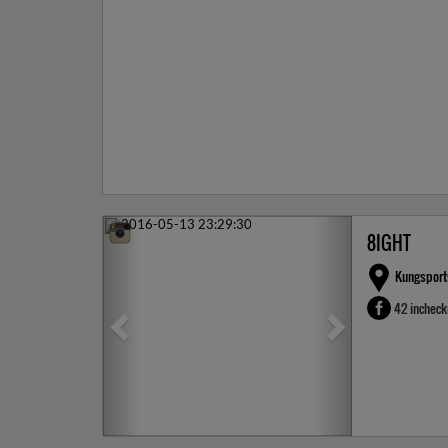
Previous
Next
8IGHT
Kungsport
42 inchec