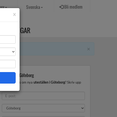
Bli medlem
org
Svenska
x
PROVNINGAR
×
Uteställen Göteborg
Vill du få tips om nya
uteställen i Göteborg
? Skriv upp
dig nedan!