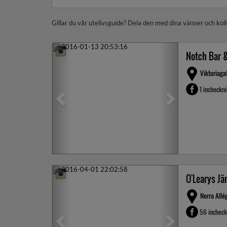
Gillar du vår utelivsguide? Dela den med dina vänner och koll
Previous
Next
Notch Bar 
Viktoriaga
1 incheckn
Previous
Next
O'Learys Jä
Norra Allé
56 inchec