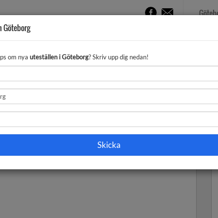
Göteb
n Göteborg
LENDER
NATTKLUBBAR
QUIZ
VIMMEL
 tips om nya
uteställen i Göteborg
? Skriv upp dig nedan!
sidan kan därför vara avvikande.
du hitta användbar information om uteställen i Göteborg.
v Göteborgs uteställen.