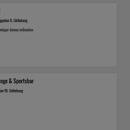
l
ggatan 9, Göteborg
kningar denna månaden
unge & Sportsbar
tan 19, Göteborg