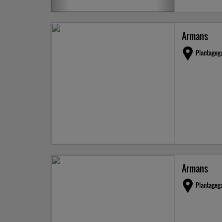
Armans
Plantageg
Armans
Plantageg