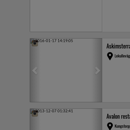
Previous
Next
Askimsterr
Lekullevä
Previous
Next
Avalon res
Kungstorg