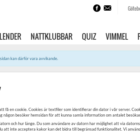
Göteb
LENDER
NATTKLUBBAR
QUIZ
VIMMEL
sidan kan därför vara avvikande.
y
å en cookie. Cookies är textfiler som identifierar din dator i vår server. Cook
g någon besöker hemsidan för att kunna samla information om antalet besökar
atorn och hur länge. Du som användare av datorn har möjlighet att via datorns 
du att inte acceptera kakor kan det bidra till begränsad funktionalitet. Vi använd