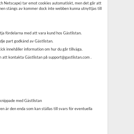
 och Netscape) tar emot cookies automatiskt, men det går att
ionen stängs av kommer dock inte webben kunna utnyttjas till
tja fördelarna med att vara kund hos Gästlistan.
edje part godkänd av Gästlistan.
ick innehåller information om hur du går tillväga.
om att kontakta Gästlistan på support@gastlistan.com .
rknippade med Gästlistan
n är den enda som kan ställas till svars för eventuella