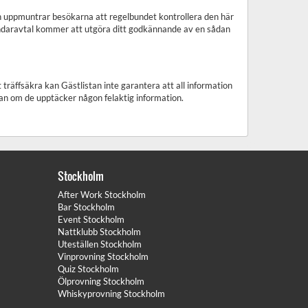
tan uppmuntrar besökarna att regelbundet kontrollera den här
vändaravtal kommer att utgöra ditt godkännande av en sådan
träffsäkra kan Gästlistan inte garantera att all information
an om de upptäcker någon felaktig information.
Stockholm
After Work Stockholm
Bar Stockholm
Event Stockholm
Nattklubb Stockholm
Uteställen Stockholm
Vinprovning Stockholm
Quiz Stockholm
Ölprovning Stockholm
Whiskyprovning Stockholm