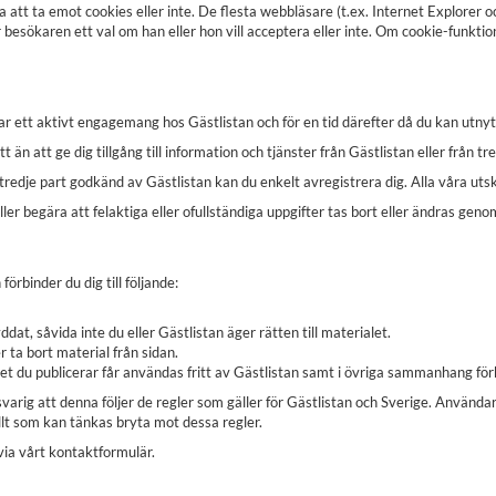
a att ta emot cookies eller inte. De flesta webbläsare (t.ex. Internet Explorer
er besökaren ett val om han eller hon vill acceptera eller inte. Om cookie-funkt
r ett aktivt engagemang hos Gästlistan och för en tid därefter då du kan utnyt
n att ge dig tillgång till information och tjänster från Gästlistan eller från tr
tredje part godkänd av Gästlistan kan du enkelt avregistrera dig. Alla våra utsk
ler begära att felaktiga eller ofullständiga uppgifter tas bort eller ändras gen
rbinder du dig till följande:
at, såvida inte du eller Gästlistan äger rätten till materialet.
er ta bort material från sidan.
t du publicerar får användas fritt av Gästlistan samt i övriga sammanhang fö
arig att denna följer de regler som gäller för Gästlistan och Sverige. Användare
allt som kan tänkas bryta mot dessa regler.
via vårt kontaktformulär.