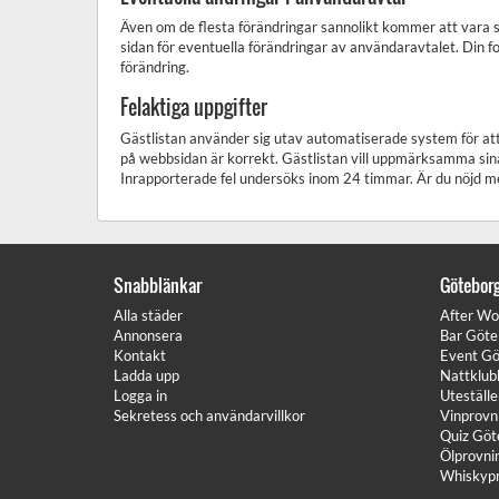
Även om de flesta förändringar sannolikt kommer att vara sm
sidan för eventuella förändringar av användaravtalet. Din 
förändring.
Felaktiga uppgifter
Gästlistan använder sig utav automatiserade system för att 
på webbsidan är korrekt. Gästlistan vill uppmärksamma sin
Inrapporterade fel undersöks inom 24 timmar. Är du nöjd me
Snabblänkar
Götebor
Alla städer
After Wo
Annonsera
Bar Göte
Kontakt
Event Gö
Ladda upp
Nattklub
Logga in
Uteställ
Sekretess och användarvillkor
Vinprovn
Quiz Göt
Ölprovni
Whiskypr