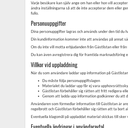
Varje besökare kan själv ange om han eller hon vill accepter
ändra inställningarna så att de inte accepterar dem eller g
fullo.
Personuuppgifter
Dina personuppgifter lagras och används under den tid du ha
Din kundinformation kommer inte att användas på annat sätt ä
Om du inte vill motta erbjudanden från Gästlistan eller från 
Du kan även avregistrera dig för framtida marknadsföring el
Villkor vid uppladdning
När du som användare laddar upp information på Gästlistan fö
Du måste följa personuppgiftslagen
Materialet du laddar upp får ej vara upphovsrättsskydd
Gästlistan förbehåller sig rätten att fritt redigera ell
Genom att ladda upp information godkänner du att de
Användaren som förmedlar information till Gästlistan är ansv
regelbrott och Gästlistan förbehåller sig rätten att ta bort 
Eventuella klagomål på uppladdat material skickas till sker 
Eventuella ändringar i användaravtal