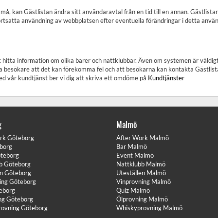
å, kan Gästlistan ändra sitt användaravtal från en tid till en annan. Gästlis
fortsatta användning av webbplatsen efter eventuella förändringar i detta an
hitta information om olika barer och nattklubbar. Även om systemen är väldigt 
a besökare att det kan förekomma fel och att besökarna kan kontakta Gästlist
d vår kundtjänst ber vi dig att skriva ett omdöme på
Kundtjänster
g
Malmö
rk Göteborg
After Work Malmö
borg
Bar Malmö
teborg
Event Malmö
b Göteborg
Nattklubb Malmö
en Göteborg
Uteställen Malmö
ing Göteborg
Vinprovning Malmö
eborg
Quiz Malmö
ng Göteborg
Ölprovning Malmö
ovning Göteborg
Whiskyprovning Malmö