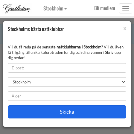
Bli medlem
Stockholm
Togg
navi
x
Stockholms bästa nattklubbar
×
Error:
Denna månaden innehåller röda dagar. Vissa uppgifter på sidan kan
därför vara avvikande.
Vill du få reda på de senaste
nattklubbarna i Stockholm
? Vill du även
Stockholms bästa nattklubbar
Filter
få tillgång till unika köföreträden för dig och dina vänner? Skriv upp
dig nedan!