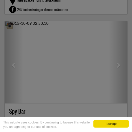
Mosebacke Torg 1, Stockholm
247 incheckningar denna månaden
Previous
Next
Spy Bar
Birger Jarlsgatan 20, Stockholm
This website uses cookies. By continuing to browse this website
I accept
you are agreeing to our use of cookies.
5 incheckningar denna månaden