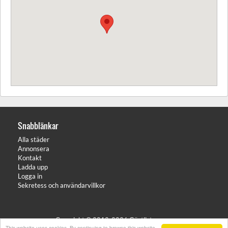
Snabblänkar
Alla städer
Annonsera
Kontakt
Ladda upp
Logga in
Sekretess och användarvillkor
Copyright © 2012-2026 Gästlistan.com
This website uses cookies. By continuing to browse this website