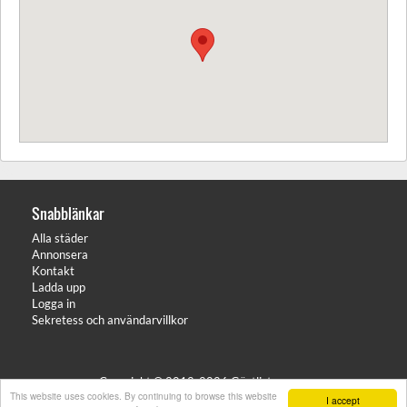
Snabblänkar
Alla städer
Annonsera
Kontakt
Ladda upp
Logga in
Sekretess och användarvillkor
Copyright © 2012-2026 Gästlistan.com
This website uses cookies. By continuing to browse this website
I accept