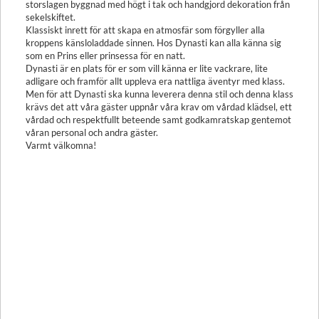
storslagen byggnad med högt i tak och handgjord dekoration från
sekelskiftet.
Klassiskt inrett för att skapa en atmosfär som förgyller alla
kroppens känsloladdade sinnen. Hos Dynasti kan alla känna sig
som en Prins eller prinsessa för en natt.
Dynasti är en plats för er som vill känna er lite vackrare, lite
adligare och framför allt uppleva era nattliga äventyr med klass.
Men för att Dynasti ska kunna leverera denna stil och denna klass
krävs det att våra gäster uppnår våra krav om vårdad klädsel, ett
vårdad och respektfullt beteende samt godkamratskap gentemot
våran personal och andra gäster.
Varmt välkomna!