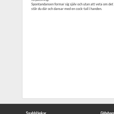
Spontandansen formar sig själv och utan att veta om det
står du där och dansar med en cock-tail i handen.
Snabblänkar
Götebor