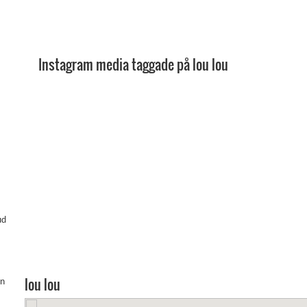
Instagram media taggade på lou lou
ud
lou lou
an