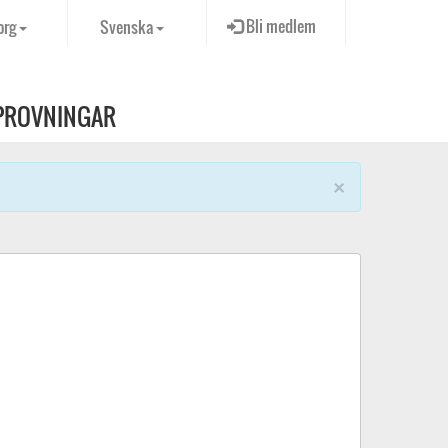
Bli medlem
org
Svenska
PROVNINGAR
×