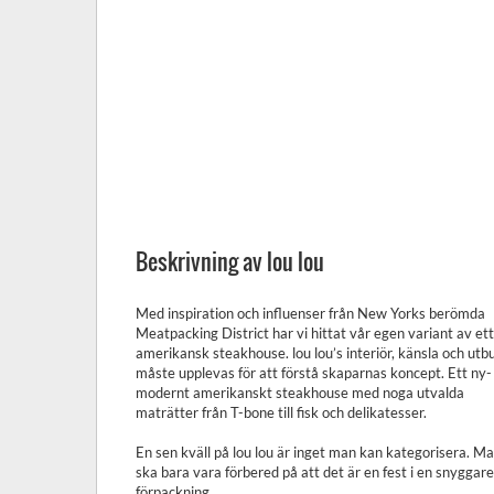
Beskrivning av lou lou
Med inspiration och influenser från New Yorks berömda
Meatpacking District har vi hittat vår egen variant av ett
amerikansk steakhouse. lou lou’s interiör, känsla och utb
måste upplevas för att förstå skaparnas koncept. Ett ny-
modernt amerikanskt steakhouse med noga utvalda
maträtter från T-bone till fisk och delikatesser.
En sen kväll på lou lou är inget man kan kategorisera. M
ska bara vara förbered på att det är en fest i en snyggare
förpackning.